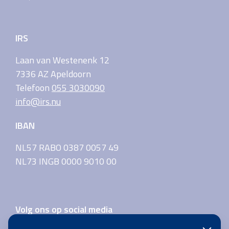
IRS
Laan van Westenenk 12
7336 AZ Apeldoorn
Telefoon
055 3030090
info@irs.nu
IBAN
NL57 RABO 0387 0057 49
NL73 INGB 0000 9010 00
Volg ons op social media