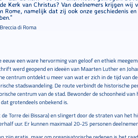
de Kerk van Christus? Van deelnemers krijgen wij 
 Rome, namelijk dat zij ook onze geschiedenis en 
ben."
 Breccia di Roma
6e eeuw een ware hervorming van geloof en ethiek meegema
hrift werd geopend en ideeën van Maarten Luther en Johan
sche centrum ontdekt u meer van wat er zich in de tijd van
rische stadswandeling. De route verbindt de historische p
storische centrum van de stad. Bewonder de schoonheid van
 dat grotendeels onbekend is.
 de Torre dei Bissara) en slingert door de straten van het 
rhalf uur. Er kunnen maximaal 20-25 personen deelnemen
en zijn gratis, maar om organisatorische redenen is het raa