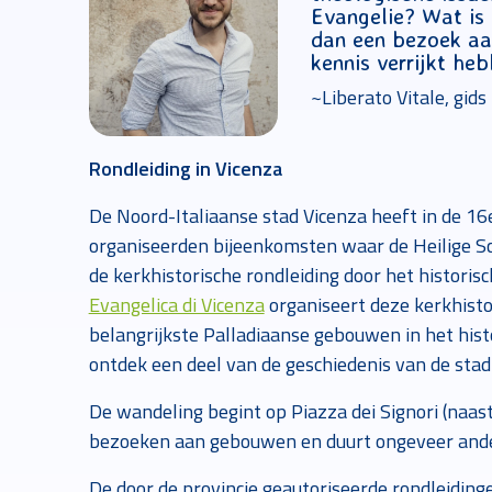
Evangelie? Wat is 
dan een bezoek aan
kennis verrijkt heb
~Liberato Vitale, gids
Rondleiding in Vicenza
De Noord-Italiaanse stad Vicenza heeft in de 1
organiseerden bijeenkomsten waar de Heilige Sc
de kerkhistorische rondleiding door het histori
Evangelica di Vicenza
organiseert deze kerkhisto
belangrijkste Palladiaanse gebouwen in het hi
ontdek een deel van de geschiedenis van de stad
De wandeling begint op Piazza dei Signori (naast
bezoeken aan gebouwen en duurt ongeveer ande
De door de provincie geautoriseerde rondleiding