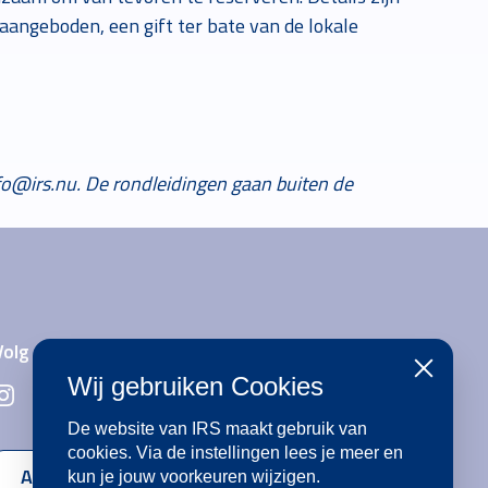
aangeboden, een gift ter bate van de lokale
fo@irs.nu. De rondleidingen gaan buiten de
Volg ons op social media
Sluiten
Wij gebruiken Cookies
De website van IRS maakt gebruik van
cookies. Via de instellingen lees je meer en
Aanmelden voor de nieuwsbrief
kun je jouw voorkeuren wijzigen.