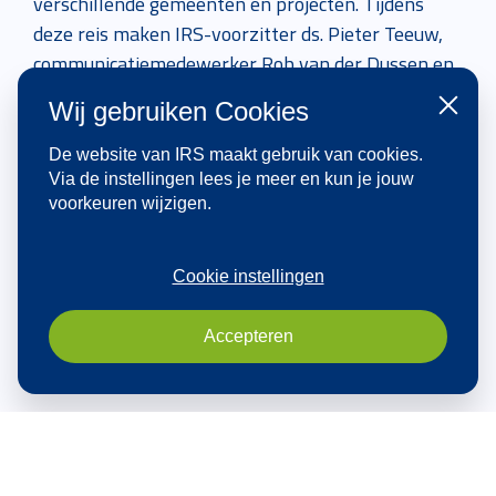
verschillende gemeenten en projecten. Tijdens
deze reis maken IRS-voorzitter ds. Pieter Teeuw,
communicatiemedewerker Rob van der Dussen en
directeur Jan Keuken kennis met partners en
Wij gebruiken Cookies
Sluiten
geloofsgemeenschappen in Andalusië.
De website van IRS maakt gebruik van cookies.
Via de instellingen lees je meer en kun je jouw
Bekijk nieuwsartikel
voorkeuren wijzigen.
Cookie instellingen
Accepteren