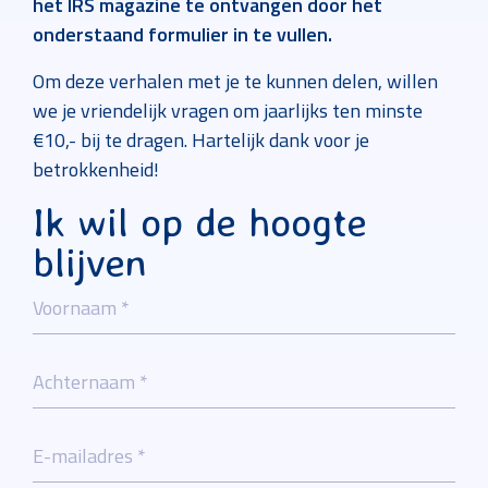
het IRS magazine te ontvangen door het
onderstaand formulier in te vullen.
Om deze verhalen met je te kunnen delen, willen
we je vriendelijk vragen om jaarlijks ten minste
€10,- bij te dragen. Hartelijk dank voor je
betrokkenheid!
Ik wil op de hoogte
blijven
Call me back by fax
Voornaam *
Achternaam *
E-mailadres *