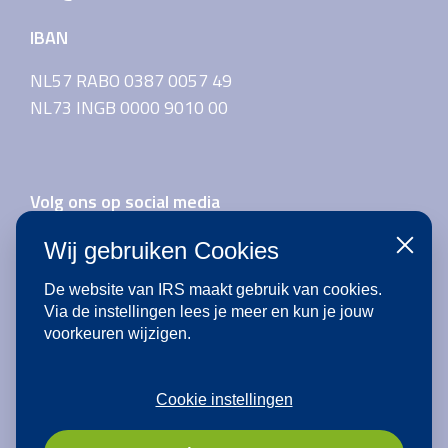
IBAN
NL57 RABO 0387 0057 49
NL73 INGB 0000 9010 00
Volg ons op social media
Wij gebruiken Cookies
Sluiten
De website van IRS maakt gebruik van cookies.
Aanmelden voor de nieuwsbrief
Via de instellingen lees je meer en kun je jouw
voorkeuren wijzigen.
Cookie instellingen