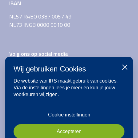
IBAN
NL57 RABO 0387 0057 49
NL73 INGB 0000 9010 00
Volg ons op social media
Wij gebruiken Cookies
Sluiten
De website van IRS maakt gebruik van cookies.
Aanmelden voor de nieuwsbrief
Via de instellingen lees je meer en kun je jouw
voorkeuren wijzigen.
Cookie instellingen
Accepteren