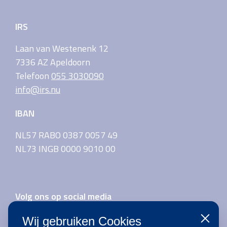
IRS
Laan van Westenenk 12
7336 AZ Apeldoorn
Telefoon
055 3030090
info@irs.nu
IBAN
NL57 RABO 0387 0057 49
NL73 INGB 0000 9010 00
Volg ons op social media
Wij gebruiken Cookies