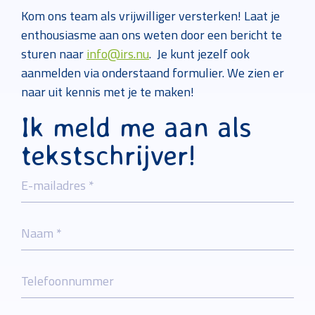
Kom ons team als vrijwilliger versterken! Laat je
enthousiasme aan ons weten door een bericht te
sturen naar
info@irs.nu
. Je kunt jezelf ook
aanmelden via onderstaand formulier. We zien er
naar uit kennis met je te maken!
Ik meld me aan als
tekstschrijver!
Call me back by fax
E-mailadres *
Naam *
Telefoonnummer